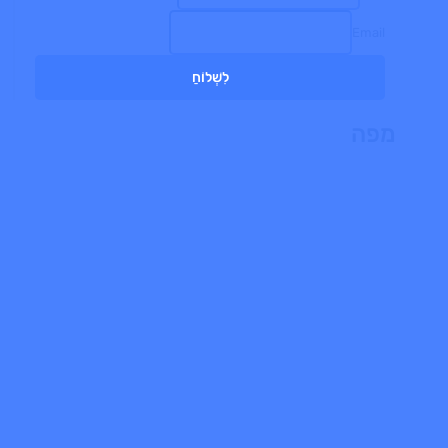
Email
לִשְׁלוֹחַ
מפה