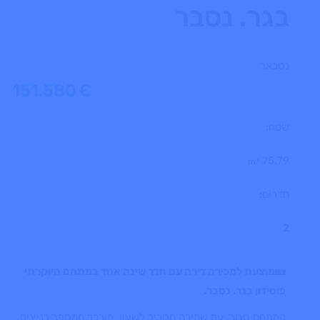
בגר. נסבר
נסבאר
151,580
€
שטח:
75.79
m²
חדרים:
2
🏡
מוצעת למכירה דירה עם חדר שינה אחד במתחם היוקרתי
פוסידון בגר. נסבר.
המתחם סגור, עם שמירה מסביב לשעון, מורכב ממספר בניינים.