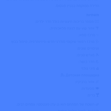
הדירה ממוקמת בבניין פגסוס.
תשתיות
🏊‍♂️ מספר בריכות חיצוניות כולל חדר ילדים;
🌴 אזור vip עם לגונה מלאכותית;
✨ מרכז ספא;
🩺 מרכז רפואי שיקומי מודרני חדש-פיזיותרפיה, טיפול בבוץ
ועיסויים שונים;
🎾 מגרש טניס;
💪 חדר כושר;
⛳ מיני גולף
🛝 Детская площадка;
🍖 אזור ברביקיו;
🍽️ מסעדות;
🍸
ברים.
🌿 השטח של המתחם הוא גן עדן פונטסטי: צמחים רבים,
מזרקות, ליצור שלווה ונוחות.