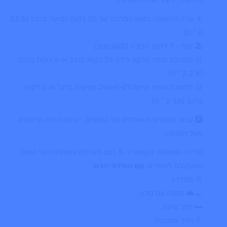
✈️ שדה התעופה נמצא במרחק של 25 דקות נסיעה ברכב (23.5
ק " מ).
🏖️ חוף - 7 דקות הליכה (450 מטר)
🛒 למכולת סופר מרקט לידל-31 דקות ברגל או 6 דקות ברכב
(2.5 ק " מ)
🛒 למכולת סופר מרקט Janet-21 מציצות ברגל או 6 דקות
ברכב (1.6 ק " מ)
🅿️ עבור הבעלים והאורחים של המתחם, יש חניה תת קרקעית
מעל הקרקע.
הדירה ממוקמת בקומה ה -3 (עם מעלית) ומשקיפה על החצר
המעוצבת להפליא,
עם הסידור הבא:
🚪 מסדרון
🍳🛋️ מטבח עם סלון;
🛏️ חדר שינה
🚿 חדר אמבטיה