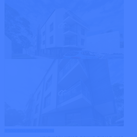
עיר צ'רנומורץ, מחוז בורגס, בולגריה