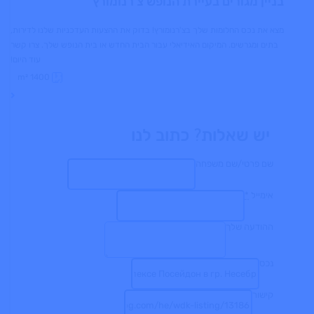
בניין מגורים בעיירת הנופש צ'רנומורץ
מצא את נכס החלומות שלך בצ'רנומורץ! בדוק את ההצעות העדכניות שלנו לדירות,
בתים ומגרשים. המיקום האידיאלי עבור הבית החדש או בית הנופש שלך. צרו קשר
עוד היום!
m²
1400
יש שאלות? כתוב לנו
שם פרטי/שם משפחה
אימייל
*
ההודעה שלך
נכס
קישור