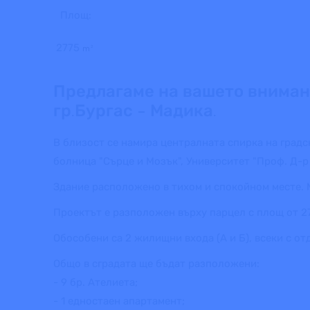
Площ:
2775
m²
Предлагаме на вашето вниман
гр.Бургас - Мадика.
В близост се намира централната спирка на градс
болница "Сърце и Мозък", Университет "Проф. Д-р
Здание расположено в тихом и спокойном месте.
Проектът е разположен върху парцел с площ от 277
Обособени са 2 жилищни входа (А и Б), всеки с от
Общо в сградата ще бъдат разположени:
- 9 бр. Ателиета;
- 1 едностаен апартамент;