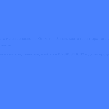
та им са основно на Юг, изток, Запад, което гарантира топ
ниците.
ен на уотсап, телеграм, вайбър +359895843002 и да ми про