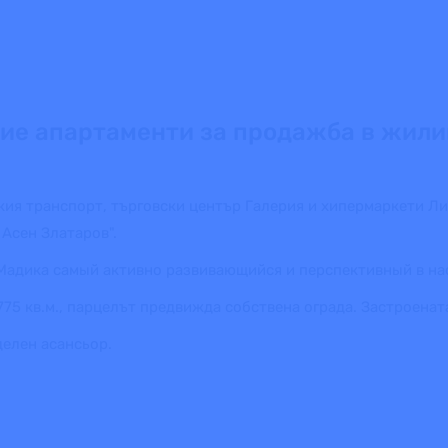
ие апартаменти за продажба в жили
кия транспорт, търговски център Галерия и хипермаркети Ли
 Асен Златаров".
 Мадика самый активно развивающийся и перспективный в на
5 кв.м., парцелът предвижда собствена ограда. Застроената 
делен асансьор.