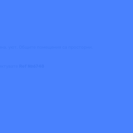
лина, уют. Общите помещения са просторни,
диктувате
Ref №6748