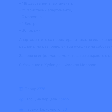
- 118 двустайни апартаменти;
- 25 тристайни апартаменти;
- 3 магазина;
- 1 Бистро;
- 30 гаражи.
Апартаментите са проектирани така, че изложение
рационално разпределени за нуждите на собстве
За повече информация можете да се свържете с м
С Уважение и Хубав ден: Филипп Морозов
Площ:
2775
Площ на парцела:
13459
Гараж/Паркомясто:
30