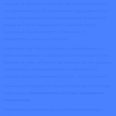
усещане за простор и удобство. Ще имате възможност
да избирате между 170 апартамента с една, две или три
спални. Функционалното разпределение, правилните
форми на стаите, непреходност и допълнителна
складова площ в жилището са само част от
предимствата, които ще откриете.
Комплексът ще бъде разположен в новоразвиващ се
район с възможност за бърз достъп до ключови пътни
артерии на града, в близост до училища, детски градини,
супермаркети, градски транспорт и най-новото и
модерно здравно заведение в Бургас - „Сърце и мозък”.
Проекта ще се осъществи поетапно като ще се стартира
с две сгради.
Апартаментите ще бъдат предавани в
следния вид:
:
Монтирани интериорни врати и блиндирана входна