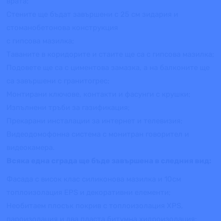
врата;
Стените ще бъдат завършени с 25 см зидария и
стоманобетонова конструкция
с гипсова мазилка;
Таваните в коридорите и стаите ще са с гипсова мазилка;
Подовете ще са с циментова замазка, а на балконите ще
са завършени с гранитогрес;
Монтирани ключове, контакти и фасунги с крушки;
Изпълнени тръби за газификация;
Прекарани инсталации за интернет и телевизия;
Видеодомофонна система с монитран говорител и
видеокамера.
Всяка една сграда ще бъде завършена в следния вид:
Фасада с висок клас силиконова мазилка и 10см
топлоизолация EPS и декоративни елементи;
Необитаем плосък покрив с топлоизолация XPS,
пароизолация и два пласта битумна хидроизолация;