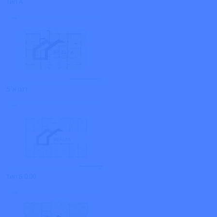
Тип А
דגם א' 5
Тип Б 0.00