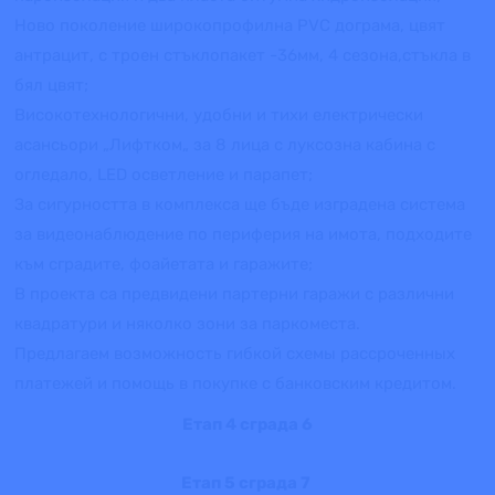
Ново поколение широкопрофилна PVC дограма, цвят
антрацит, с троен стъклопакет -36мм, 4 сезона,стъкла в
бял цвят;
Високотехнологични, удобни и тихи електрически
асансьори „Лифтком„ за 8 лица с луксозна кабина с
огледало, LED осветление и парапет;
За сигурността в комплекса ще бъде изградена система
за видеонаблюдение по периферия на имота, подходите
към сградите, фоайетата и гаражите;
В проекта са предвидени партерни гаражи с различни
квадратури и няколко зони за паркоместа.
Предлагаем возможность гибкой схемы рассроченных
платежей и помощь в покупке с банковским кредитом.
Етап 4 сграда 6
Етап 5 сграда 7