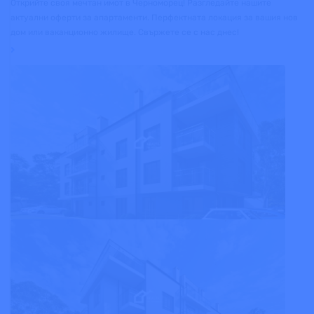
Открийте своя мечтан имот в Черноморец! Разгледайте нашите
актуални оферти за апартаменти. Перфектната локация за вашия нов
дом или ваканционно жилище. Свържете се с нас днес!